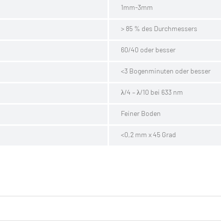
1mm-3mm
> 85 % des Durchmessers
60/40 oder besser
<3 Bogenminuten oder besser
λ/4 – λ/10 bei 633 nm
Feiner Boden
<0,2 mm x 45 Grad