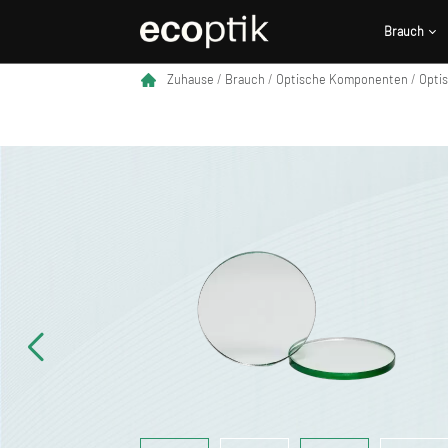
Brauch
Brauch
Zuhause
/
Brauch
/
Optische Komponenten
/
Opti