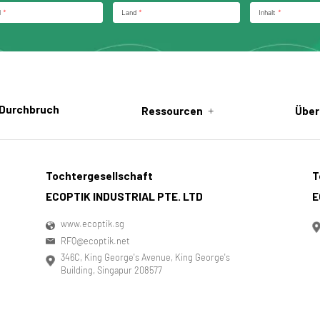
l
*
Land
*
Inhalt
*
 Durchbruch
+
Ressourcen
Über
Tochtergesellschaft
T
ECOPTIK INDUSTRIAL PTE. LTD
E
www.ecoptik.sg
RFQ@ecoptik.net
346C, King George's Avenue, King George's
Building, Singapur 208577