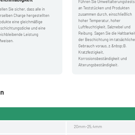
Führen Sie Umweltalterungstests
an Teststücken und Produkten
ellen Sie sicher, dass alle in
zusammen durch, einschließlich
rselben Charge hergestellten
hoher Temperatur, hoher
odukte eine gleichmäßige
Luftfeuchtigkeit, Salznebel und
schichtungsdicke und eine
Reibung. Sagen Sie die Haltbarkei
eichbleibende Leistung
der Beschichtung im tatsächlich
fweisen.
Gebrauch voraus, z.&nbsp;B.
Kratzfestigkeit,
Korrosionsbeständigkeit und
Alterungsbeständigkeit.
en
20mm-25,4mm