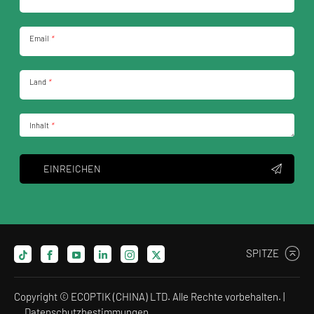
Email
*
Land
*
Inhalt
*
EINREICHEN
SPITZE
Copyright © ECOPTIK (CHINA) LTD. Alle Rechte vorbehalten. |
Datenschutzbestimmungen