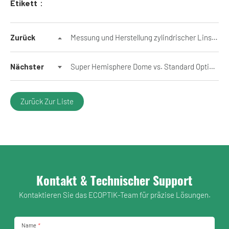
Etikett：
Zurück
Messung und Herstellung zylindrischer Linsen: Warum die Standard-Sphärische Interferometrie nicht ausreicht
Nächster
Super Hemisphere Dome vs. Standard Optical Dome: Hauptunterschiede
Zurück Zur Liste
Kontakt & Technischer Support
Kontaktieren Sie das ECOPTIK-Team für präzise Lösungen.
Name
*