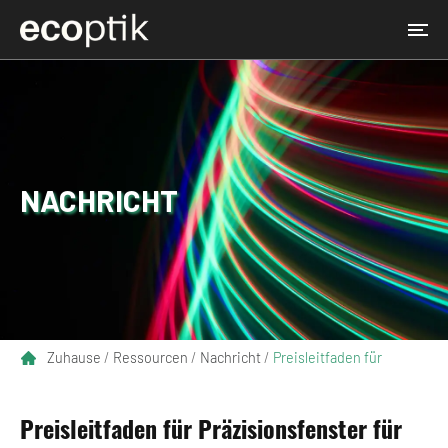
NACHRICHT
Zuhause
/
Ressourcen
/
Nachricht
/
Preisleitfaden für
Präzisionsfenster für Laser- und Bildgebungssysteme
Preisleitfaden für Präzisionsfenster für